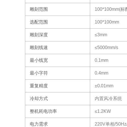
雕刻范围
100*100mm(标
选配范围
100*100mm
雕刻深度
≤3mm
雕刻线速
≤5000mm/s
最小线宽
0.1mm
最小字符
0.4mm
重复精度
±0.01mm
冷却方式
内置风冷系统
整机耗电功率
≤1.2KW
电力需求
220V单相/50Hz