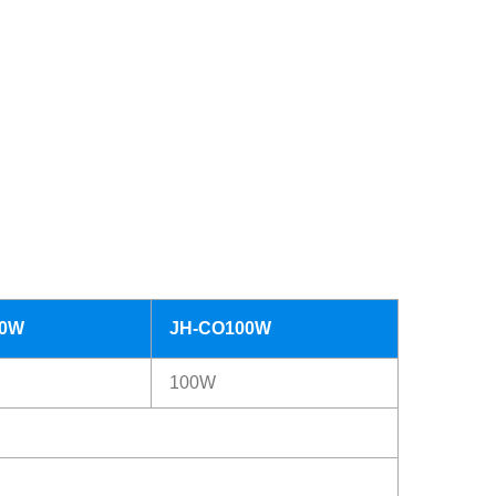
50W
JH-CO100W
100W